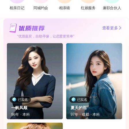
相亲日记
同城约会
相亲墙
红娘服务
兼职合伙人
查看更多
“优质嘉宾，自助寻缘，让恋爱更简单”
已实名
已实名
一帆凤顺
夏天的雨
96年 · 本科
97年 · 成都 · 本科