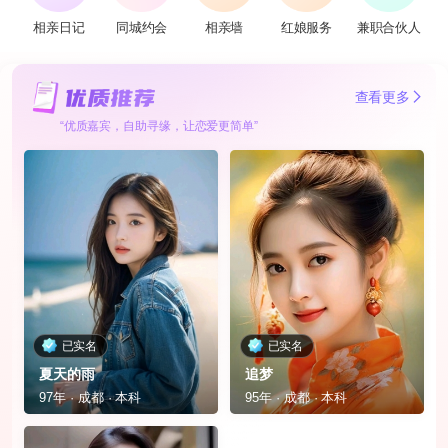
相亲日记
同城约会
相亲墙
红娘服务
兼职合伙人
查看更多
“优质嘉宾，自助寻缘，让恋爱更简单”
已实名
已实名
夏天的雨
追梦
97年 · 成都 · 本科
95年 · 成都 · 本科