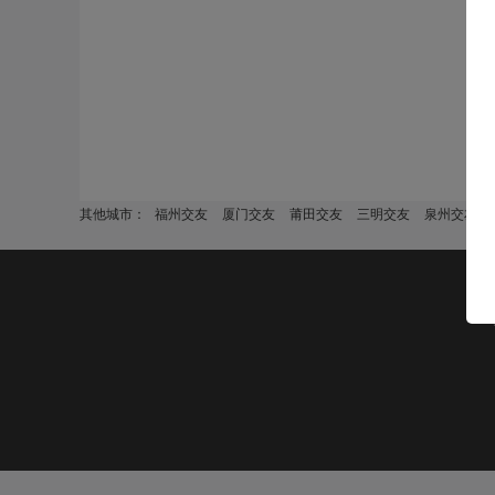
其他城市：
福州交友
厦门交友
莆田交友
三明交友
泉州交友