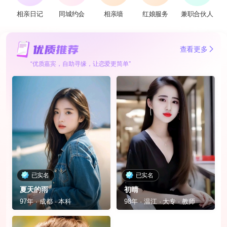
相亲日记
同城约会
相亲墙
红娘服务
兼职合伙人
查看更多
“优质嘉宾，自助寻缘，让恋爱更简单”
已实名
已实名
夏天的雨
初晴
97年 · 成都 · 本科
98年 · 温江 · 大专 · 教师