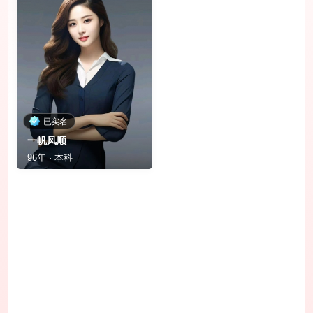
已实名
一帆凤顺
96年 · 本科