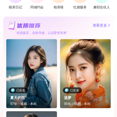
相亲日记
同城约会
相亲墙
红娘服务
兼职合伙人
查看更多
“优质嘉宾，自助寻缘，让恋爱更简单”
已实名
已实名
夏天的雨
追梦
97年 · 成都 · 本科
95年 · 成都 · 本科