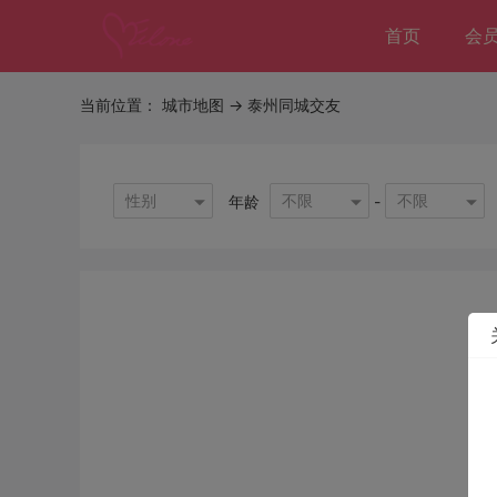
首页
会
当前位置：
城市地图
-> 泰州同城交友
性别
不限
不限
年龄
-