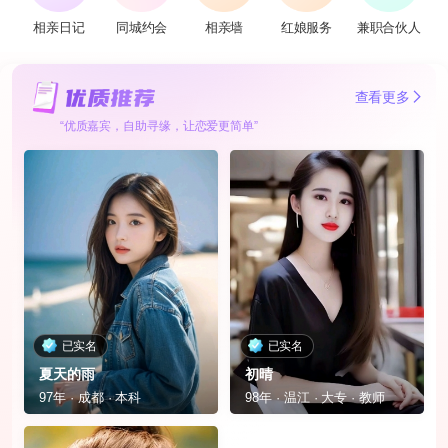
相亲日记
同城约会
相亲墙
红娘服务
兼职合伙人
查看更多
“优质嘉宾，自助寻缘，让恋爱更简单”
已实名
已实名
夏天的雨
初晴
97年 · 成都 · 本科
98年 · 温江 · 大专 · 教师