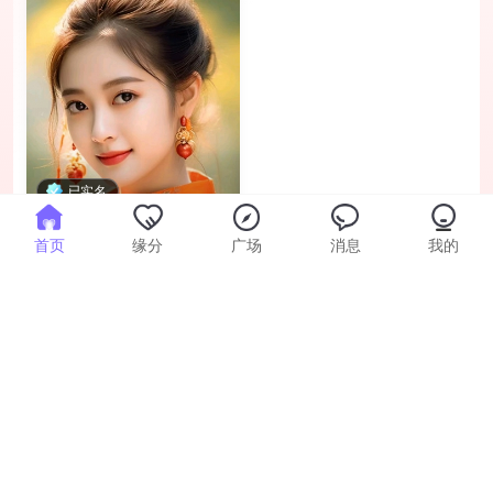
已实名
追梦
首页
缘分
广场
消息
我的
95年 · 成都 · 本科