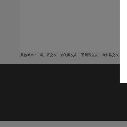
其他城市：
崇川区交友
港闸区交友
通州区交友
海安县交友
如