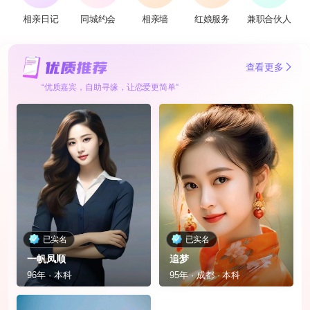
相亲日记
同城约会
相亲墙
红娘服务
兼职合伙人
查看更多
“优质嘉宾，自助寻缘，让恋爱更简单”
已实名
已实名
一帆凤顺
追梦
96年 · 本科
95年 · 成都 · 本科