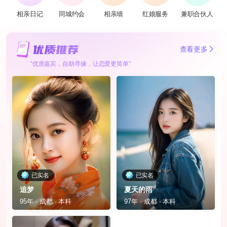
相亲日记
同城约会
相亲墙
红娘服务
兼职合伙人
查看更多
“优质嘉宾，自助寻缘，让恋爱更简单”
已实名
已实名
追梦
夏天的雨
95年 · 成都 · 本科
97年 · 成都 · 本科