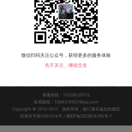
该地区没有会员，换个城市试试！
微信扫码关注公众号，获得更多的服务体验
呼玛县交友
塔河县交友
漠河县交友
先不关注，继续交友
关于我们
|
联系方式
|
同城交友
|
个人信息保护政策
|
返回首
客服热线：15328020112
联系邮箱：1986316657@qq.com
Copyright © 2012-2017 版权所有：都江堰非诚勿扰婚恋
软著登字第0561018号 /
蜀ICP备2023016395号-1