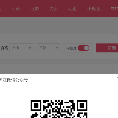
员
活动
征婚
约会
动态
小视频
成
筛选
不限
不限
身高
-
有照片
关注微信公众号