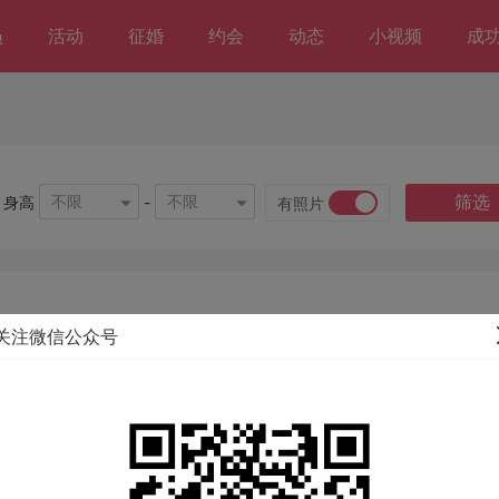
员
活动
征婚
约会
动态
小视频
成
筛选
不限
不限
身高
-
有照片
关注微信公众号