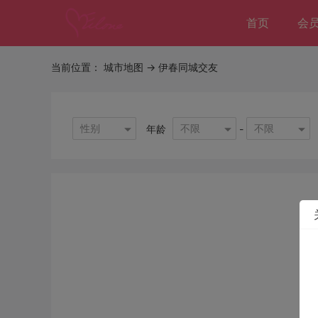
首页
会
当前位置：
城市地图
-> 伊春同城交友
性别
不限
不限
年龄
-