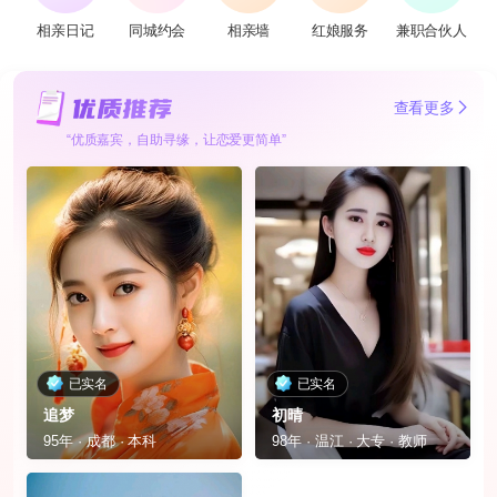
相亲日记
同城约会
相亲墙
红娘服务
兼职合伙人
查看更多
“优质嘉宾，自助寻缘，让恋爱更简单”
已实名
已实名
追梦
初晴
95年 · 成都 · 本科
98年 · 温江 · 大专 · 教师